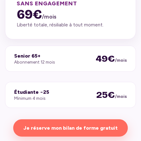
SANS ENGAGEMENT
69€
/mois
Liberté totale, résiliable à tout moment.
Senior 65+
49€
/mois
Abonnement 12 mois
Étudiante −25
25€
/mois
Minimum 4 mois
Je réserve mon bilan de forme gratuit