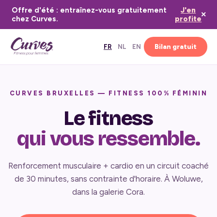
Offre d'été : entraînez-vous gratuitement
J'en
×
chez Curves.
profite
Bilan gratuit
FR
NL
EN
CURVES BRUXELLES — FITNESS 100% FÉMININ
Le fitness
qui vous ressemble.
Renforcement musculaire + cardio en un circuit coaché
de 30 minutes, sans contrainte d'horaire. À Woluwe,
dans la galerie Cora.